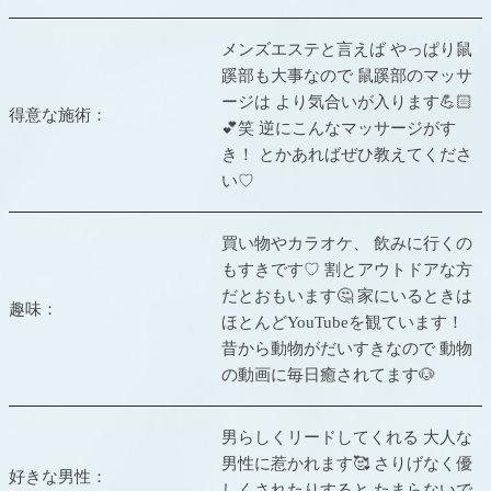
メンズエステと言えば やっぱり鼠
蹊部も大事なので 鼠蹊部のマッサ
ージは より気合いが入ります💪🏻
得意な施術：
💕笑 逆にこんなマッサージがす
き！ とかあればぜひ教えてくださ
い♡
買い物やカラオケ、 飲みに行くの
もすきです♡ 割とアウトドアな方
だとおもいます🤔 家にいるときは
趣味：
ほとんどYouTubeを観ています！
昔から動物がだいすきなので 動物
の動画に毎日癒されてます🐶
男らしくリードしてくれる 大人な
男性に惹かれます🥰 さりげなく優
好きな男性：
しくされたりすると たまらないで