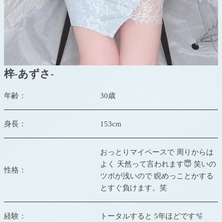
梓-あずさ-
年齢：
30歳
身長：
153cm
おっとりマイペースで 周りからは
よく 天然って言われます😇 笑いの
性格：
ツボが浅いので 睨めっことかする
とすぐ負けます。笑
経験：
トータルすると 5年ほどです🫧