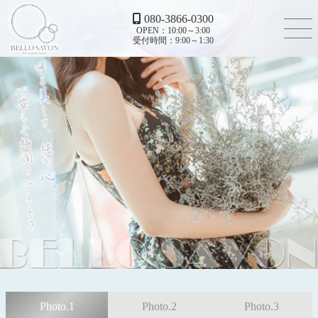
080-3866-0300
OPEN：10:00～3:00
受付時間：9:00～1:30
Photo.1
Photo.2
Photo.3